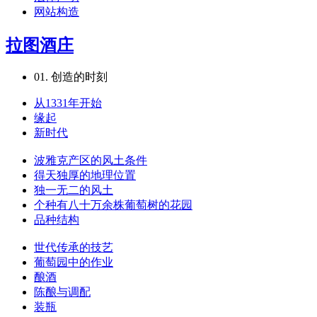
网站构造
拉图酒庄
01.
创造的时刻
从1331年开始
缘起
新时代
波雅克产区的风土条件
得天独厚的地理位置
独一无二的风土
个种有八十万余株葡萄树的花园
品种结构
世代传承的技艺
葡萄园中的作业
酿酒
陈酿与调配
装瓶