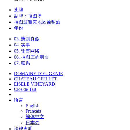
头牌
副牌：拉图堡
拉图波雅克地区葡萄酒
年份
03.
辨别真假
04.
实事
05.
销售网络
06.
拉图庄的朋友
07.
联系
DOMAINE D’EUGENIE
CHATEAU GRILLET
EISELE VINEYARD
Clos de Tart
语言
English
Français
簡体中文
日本の
法律声明